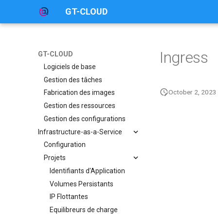
GT-CLOUD
Accueil
Clouds Académiques
Environnement Logiciel
Ingress
Gestionnaire
GT-CLOUD
Logiciels de base
Gestion des tâches
October 2, 2023
Fabrication des images
Gestion des ressources
Gestion des configurations
Infrastructure-as-a-Service
Configuration
Projets
Identifiants d'Application
Volumes Persistants
IP Flottantes
Equilibreurs de charge