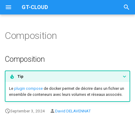
GT-CLOUD
T
y
Composition
Gestionnaire
Configuration
Composition
Kubernetes
Runner Github
A propos
Identifiants d'Application
p
e
Logiciels de base
Projets
Ingress
Runner Gitlab
lima-vm
Volumes Persistants
Composition
t
Gestion des tâches
Clusters
Volumes Persistants
FloatingIP-to-DNS
IP Flottantes
o
Tip
Fabrication des images
ACME Legacy
Equilibreurs de charge
s
Le
plugin compose
de docker permet de décrire dans un fichier un
ensemble de conteneurs avec leurs volumes et réseaux associés.
t
Gestion des ressources
a
September 3, 2024
David DELAVENNAT
Gestion des configurations
r
t